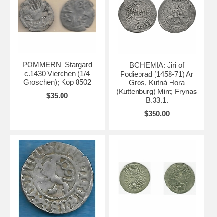
POMMERN: Stargard
BOHEMIA: Jiri of
c.1430 Vierchen (1/4
Podiebrad (1458-71) Ar
Groschen); Kop 8502
Gros, Kutná Hora
(Kuttenburg) Mint; Frynas
$35.00
B.33.1.
$350.00