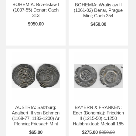
BOHEMIA: Brzetislaw I
BOHEMIA: Wratislaw II
(1037-55) Denar; Cach
(1061-92) Denar, Prague
313
Mint; Cach 354
$950.00
$450.00
AUSTRIA: Salzburg:
BAYERN & FRANKEN:
Adalbert III von Bohmen
Eger (Bohemia): Friedrich
(1168-77, 1183-1200) Ar
II (1215-50) c.1250
Pfennig; Friesach Mint
Halbbrakteat; Metcalf 195
$65.00
$275.00
$350.00