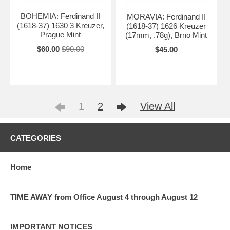
BOHEMIA: Ferdinand II
MORAVIA: Ferdinand II
(1618-37) 1630 3 Kreuzer,
(1618-37) 1626 Kreuzer
Prague Mint
(17mm, .78g), Brno Mint
$60.00
$90.00
$45.00
1
2
View All
CATEGORIES
Home
TIME AWAY from Office August 4 through August 12
IMPORTANT NOTICES