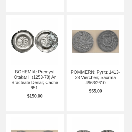
BOHEMIA: Premysl
POMMERN: Pyritz 1413-
Otakar II (1253-78) Ar
28 Vierchen; Saurma
Bracteate Denar; Cache
4963/2610
951.
$55.00
$150.00