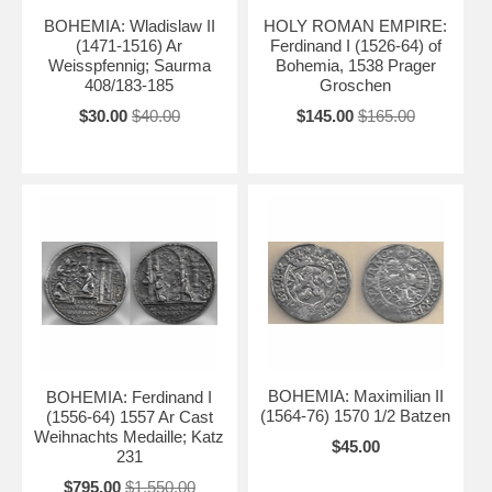
BOHEMIA: Wladislaw II
HOLY ROMAN EMPIRE:
(1471-1516) Ar
Ferdinand I (1526-64) of
Weisspfennig; Saurma
Bohemia, 1538 Prager
408/183-185
Groschen
$30.00
$40.00
$145.00
$165.00
BOHEMIA: Maximilian II
BOHEMIA: Ferdinand I
(1564-76) 1570 1/2 Batzen
(1556-64) 1557 Ar Cast
Weihnachts Medaille; Katz
$45.00
231
$795.00
$1,550.00