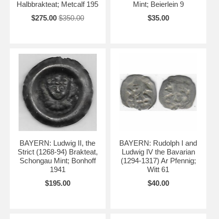
Halbbrakteat; Metcalf 195
Mint; Beierlein 9
$275.00
$350.00
$35.00
BAYERN: Ludwig II, the
BAYERN: Rudolph I and
Strict (1268-94) Brakteat,
Ludwig IV the Bavarian
Schongau Mint; Bonhoff
(1294-1317) Ar Pfennig;
1941
Witt 61
$195.00
$40.00