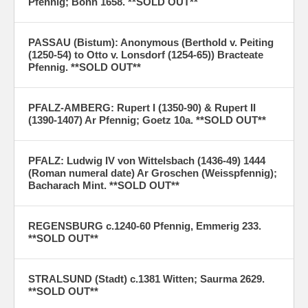
Pfennig; Bonh 1658. **SOLD OUT**
PASSAU (Bistum): Anonymous (Berthold v. Peiting
(1250-54) to Otto v. Lonsdorf (1254-65)) Bracteate
Pfennig. **SOLD OUT**
PFALZ-AMBERG: Rupert I (1350-90) & Rupert II
(1390-1407) Ar Pfennig; Goetz 10a. **SOLD OUT**
PFALZ: Ludwig IV von Wittelsbach (1436-49) 1444
(Roman numeral date) Ar Groschen (Weisspfennig);
Bacharach Mint. **SOLD OUT**
REGENSBURG c.1240-60 Pfennig, Emmerig 233.
**SOLD OUT**
STRALSUND (Stadt) c.1381 Witten; Saurma 2629.
**SOLD OUT**