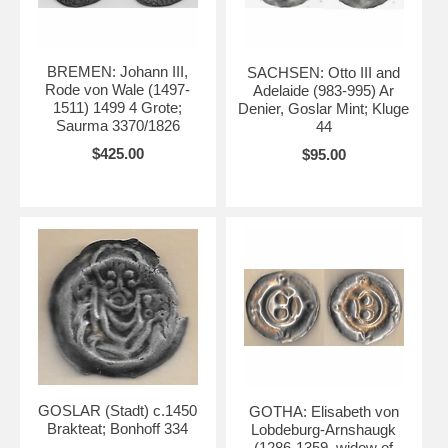
BREMEN: Johann III,
SACHSEN: Otto III and
Rode von Wale (1497-
Adelaide (983-995) Ar
1511) 1499 4 Grote;
Denier, Goslar Mint; Kluge
Saurma 3370/1826
44
$425.00
$95.00
GOSLAR (Stadt) c.1450
GOTHA: Elisabeth von
Brakteat; Bonhoff 334
Lobdeburg-Arnshaugk
(1286-1359, widow of