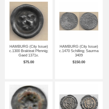
HAMBURG (City Issue)
HAMBURG (City Issue)
c.1300 Brakteat Pfennig;
c.1470 Schilling; Saurma
Gaed 1371v.
3409
$75.00
$150.00