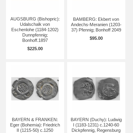
AUGSBURG (Bishopric):
BAMBERG: Ekbert von
Udalschalk von
Andechs-Meranien (1203-
Eschenlohe (1184-1202)
37) Pfennig; Bonhoff 2049
Dunnpfennig;
$95.00
Bonhoff.1897
$225.00
BAYERN & FRANKEN:
BAYERN (Duchy): Ludwig
Eger (Bohemia): Friedrich
I (1183-1231) c.1240-60
II (1215-50) c.1250
Dickpfennig, Regensburg